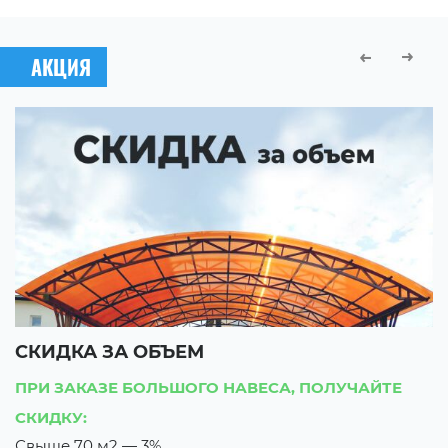
АКЦИЯ
СКИДКА ЗА ОБЪЕМ
С
ПРИ ЗАКАЗЕ БОЛЬШОГО НАВЕСА, ПОЛУЧАЙТЕ
П
СКИДКУ:
С
Свыше 70 м2 — 3%
В