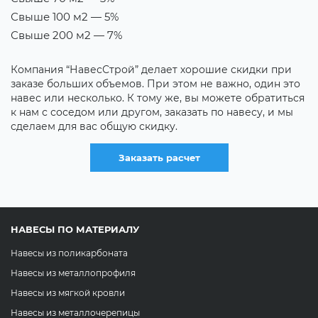
Свыше 100 м2 — 5%
Т
Свыше 200 м2 — 7%
Е
н
Компания “НавесСтрой” делает хорошие скидки при
х
заказе больших объемов. При этом не важно, один это
д
навес или несколько. К тому же, вы можете обратиться
с
к нам с соседом или другом, заказать по навесу, и мы
сделаем для вас общую скидку.
Заказать расчет
НАВЕСЫ ПО МАТЕРИАЛУ
Навесы из поликарбоната
Навесы из металлопрофиля
Навесы из мягкой кровли
Навесы из металлочерепицы