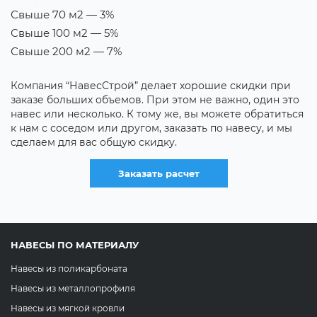
Свыше 70 м2 — 3%
В
Свыше 100 м2 — 5%
Т
Свыше 200 м2 — 7%
Е
н
Компания “НавесСтрой” делает хорошие скидки при
х
заказе больших объемов. При этом не важно, один это
д
навес или несколько. К тому же, вы можете обратиться
с
к нам с соседом или другом, заказать по навесу, и мы
сделаем для вас общую скидку.
Заказать расчет
НАВЕСЫ ПО МАТЕРИАЛУ
Навесы из поликарбоната
Навесы из металлопрофиля
Навесы из мягкой кровли