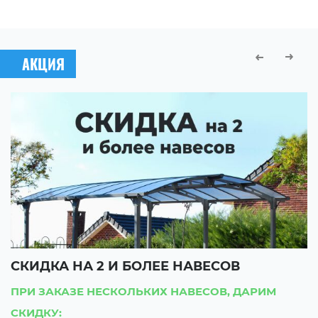
АКЦИЯ
СКИДКА ЗА ОБЪЕМ
С
ПРИ ЗАКАЗЕ БОЛЬШОГО НАВЕСА, ПОЛУЧАЙТЕ
П
СКИДКУ:
С