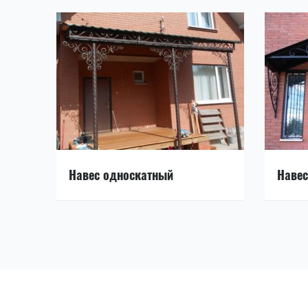
Навес односкатный
Навес