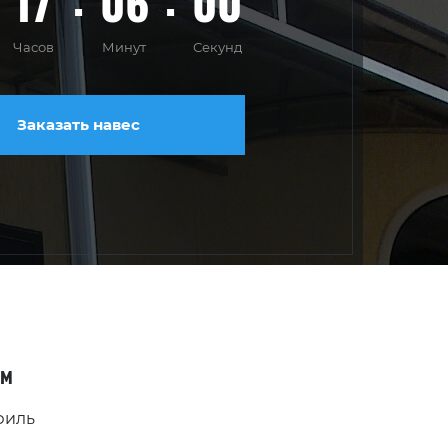
17
05
58
Часов
Минут
Секунд
Заказать навес
ом
филь